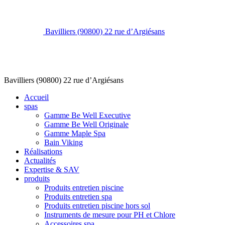
Bavilliers (90800)
22 rue d’Argiésans
Bavilliers (90800)
22 rue d’Argiésans
Accueil
spas
Gamme Be Well Executive
Gamme Be Well Originale
Gamme Maple Spa
Bain Viking
Réalisations
Actualités
Expertise & SAV
produits
Produits entretien piscine
Produits entretien spa
Produits entretien piscine hors sol
Instruments de mesure pour PH et Chlore
Accessoires spa